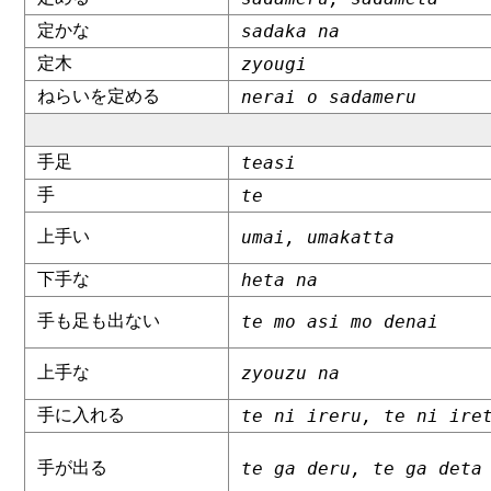
定かな
sadaka na
定木
zyougi
ねらいを定める
nerai o sadameru
手足
teasi
手
te
上手い
umai, umakatta
下手な
heta na
手も足も出ない
te mo asi mo denai
上手な
zyouzu na
手に入れる
te ni ireru, te ni ire
手が出る
te ga deru, te ga deta