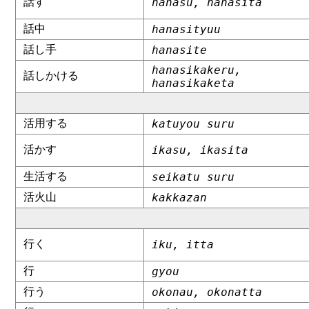
話す
hanasu, hanasita
話中
hanasityuu
話し手
hanasite
hanasikakeru,
話しかける
hanasikaketa
活用する
katuyou suru
活かす
ikasu, ikasita
生活する
seikatu suru
活火山
kakkazan
行く
iku, itta
行
gyou
行う
okonau, okonatta