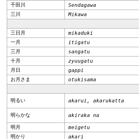
千田川
Sendagawa
三川
Mikawa
三日月
mikaduki
一月
itigatu
三月
sangatu
十月
zyuugatu
月日
gappi
お月さま
otukisama
明るい
akarui, akarukatta
明らかな
akiraka na
明月
meigetu
明かり
akari