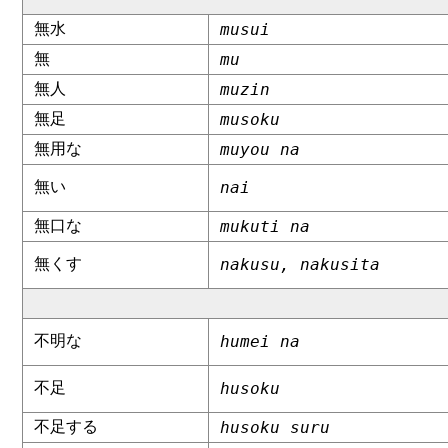
無水
musui
無
mu
無人
muzin
無足
musoku
無用な
muyou na
無い
nai
無口な
mukuti na
無くす
nakusu, nakusita
不明な
humei na
不足
husoku
不足する
husoku suru