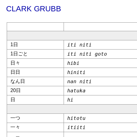
CLARK GRUBB
??????????????????
??????????????????????
1日
iti niti
1日ごと
iti niti goto
日々
hibi
日日
hiniti
なん日
nan niti
20日
hatuka
日
hi
一つ
hitotu
一々
itiiti