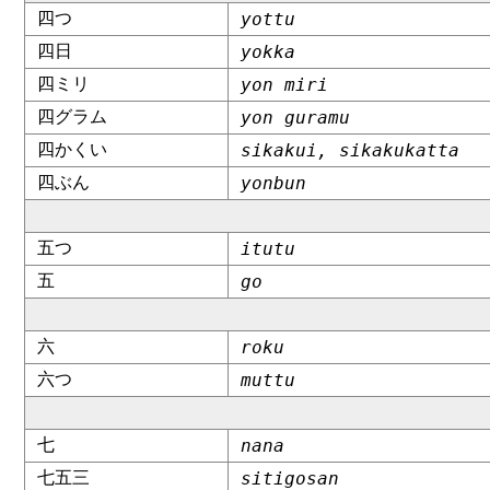
四つ
yottu
四日
yokka
四ミリ
yon miri
四グラム
yon guramu
四かくい
sikakui, sikakukatta
四ぶん
yonbun
五つ
itutu
五
go
六
roku
六つ
muttu
七
nana
七五三
sitigosan