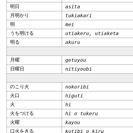
明日
asita
月明かり
tukiakari
明
mei
うち明ける
utiakeru, utiaketa
明る
akuru
月曜
getuyou
日曜日
nitiyoubi
のこり火
nokoribi
火口
higuti
火
hi
火をつける
hi o tukeru
火曜
kayou
口火をきる
kutibi o kiru