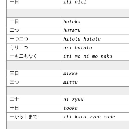
一日
iti niti
二日
hutuka
二つ
hutatu
一つ二つ
hitotu hutatu
うり二つ
uri hutatu
一も二もなく
iti mo ni mo naku
三日
mikka
三つ
mittu
二十
ni zyuu
十日
tooka
一から十まで
iti kara zyuu made