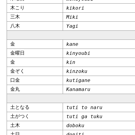
木こり
kikori
三木
Miki
八木
Yagi
金
kane
金曜日
kinyoubi
金
kin
金ぞく
kinzoku
口金
kutigane
金丸
Kanamaru
土となる
tuti to naru
土がつく
tuti ga tuku
土木
doboku
土日
doniti