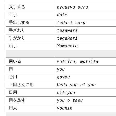
入手する
nyuusyu suru
土手
dote
手出しする
tedasi suru
手ざわり
tezawari
手がかり
tegakari
山手
Yamanote
用いる
motiiru, motiita
用
you
ご用
goyou
上田さんに用
Ueda san ni you
日用
nitiyou
用を足す
you o tasu
用人
younin