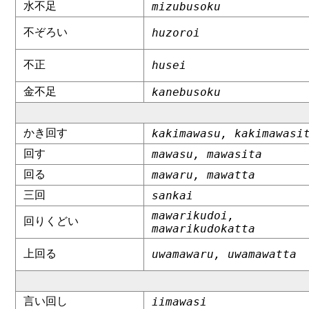
水不足
mizubusoku
不ぞろい
huzoroi
不正
husei
金不足
kanebusoku
かき回す
kakimawasu, kakimawasi
回す
mawasu, mawasita
回る
mawaru, mawatta
三回
sankai
mawarikudoi,
回りくどい
mawarikudokatta
上回る
uwamawaru, uwamawatta
言い回し
iimawasi