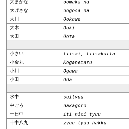
大まかな
oomaka na
大げさな
oogesa na
大川
Ookawa
大木
Ooki
大田
Oota
小さい
tiisai, tiisakatta
小金丸
Koganemaru
小川
Ogawa
小田
Oda
水中
suityuu
中ごろ
nakagoro
一日中
iti niti tyuu
十中八九
zyuu tyuu hakku