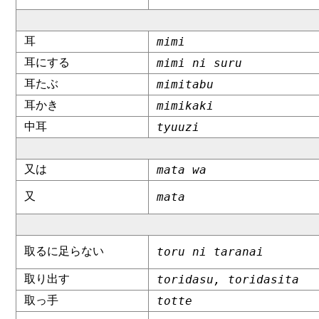
耳
mimi
耳にする
mimi ni suru
耳たぶ
mimitabu
耳かき
mimikaki
中耳
tyuuzi
又は
mata wa
又
mata
取るに足らない
toru ni taranai
取り出す
toridasu, toridasita
取っ手
totte