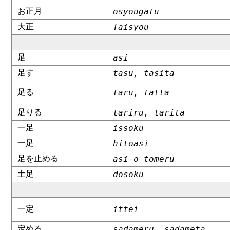
お正月
osyougatu
大正
Taisyou
足
asi
足す
tasu, tasita
足る
taru, tatta
足りる
tariru, tarita
一足
issoku
一足
hitoasi
足を止める
asi o tomeru
土足
dosoku
一定
ittei
定める
sadameru, sadameta