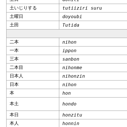
土いじりする
tutiiziri suru
土曜日
doyoubi
土田
Tutida
二本
nihon
一本
ippon
三本
sanbon
二本目
nihonme
日本人
nihonzin
日本
nihon
本
hon
本土
hondo
本日
honzitu
本人
honnin