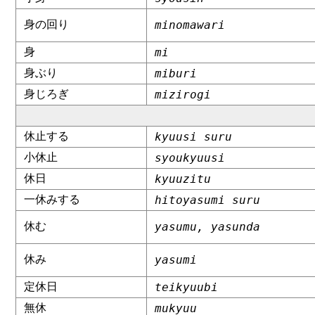
身の回り
minomawari
身
mi
身ぶり
miburi
身じろぎ
mizirogi
休止する
kyuusi suru
小休止
syoukyuusi
休日
kyuuzitu
一休みする
hitoyasumi suru
休む
yasumu, yasunda
休み
yasumi
定休日
teikyuubi
無休
mukyuu