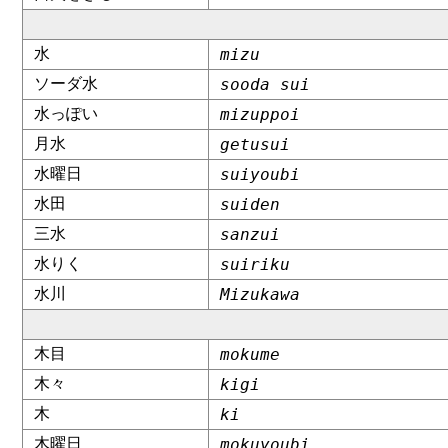
水
mizu
ソーダ水
sooda sui
水っぽい
mizuppoi
月水
getusui
水曜日
suiyoubi
水田
suiden
三水
sanzui
水りく
suiriku
水川
Mizukawa
木目
mokume
木々
kigi
木
ki
木曜日
mokuyoubi