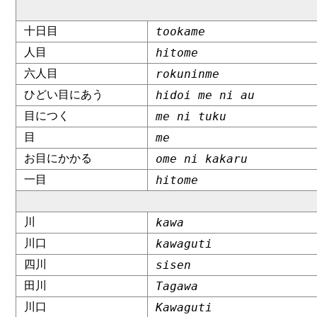
十日目
tookame
人目
hitome
六人目
rokuninme
ひどい目にあう
hidoi me ni au
目につく
me ni tuku
目
me
お目にかかる
ome ni kakaru
一目
hitome
川
kawa
川口
kawaguti
四川
sisen
田川
Tagawa
川口
Kawaguti