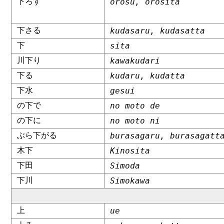
下ろす
orosu, orosita
下さる
kudasaru, kudasatta
下
sita
川下り
kawakudari
下る
kudaru, kudatta
下水
gesui
の下で
no moto de
の下に
no moto ni
ぶら下がる
burasagaru, burasagatt
木下
Kinosita
下田
Simoda
下川
Simokawa
上
ue