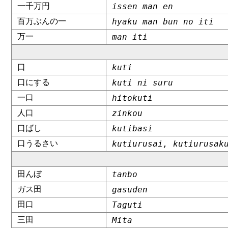
一千万円
issen man en
百万ぶんの一
hyaku man bun no iti
万一
man iti
口
kuti
口にする
kuti ni suru
一口
hitokuti
人口
zinkou
口ばし
kutibasi
口うるさい
kutiurusai, kutiurusak
田んぼ
tanbo
ガス田
gasuden
田口
Taguti
三田
Mita