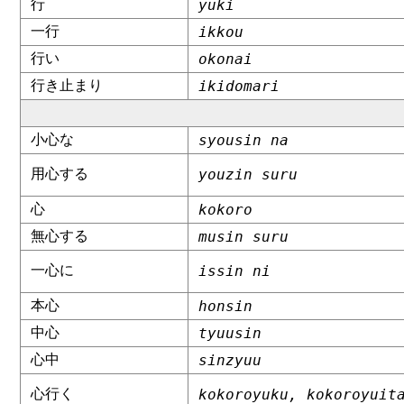
行
yuki
一行
ikkou
行い
okonai
行き止まり
ikidomari
小心な
syousin na
用心する
youzin suru
心
kokoro
無心する
musin suru
一心に
issin ni
本心
honsin
中心
tyuusin
心中
sinzyuu
心行く
kokoroyuku, kokoroyuit