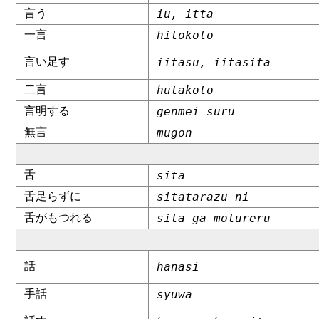
言う
iu, itta
一言
hitokoto
言い足す
iitasu, iitasita
二言
hutakoto
言明する
genmei suru
無言
mugon
舌
sita
舌足らずに
sitatarazu ni
舌がもつれる
sita ga motureru
話
hanasi
手話
syuwa