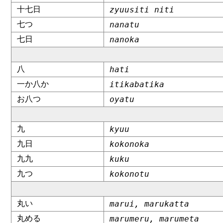
十七日
zyuusiti niti
七つ
nanatu
七日
nanoka
八
hati
一か八か
itikabatika
お八つ
oyatu
九
kyuu
九日
kokonoka
九九
kuku
九つ
kokonotu
丸い
marui, marukatta
丸める
marumeru, marumeta