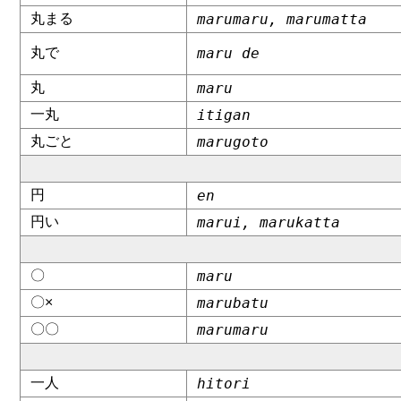
丸まる
marumaru, marumatta
丸で
maru de
丸
maru
一丸
itigan
丸ごと
marugoto
円
en
円い
marui, marukatta
〇
maru
〇×
marubatu
〇〇
marumaru
一人
hitori