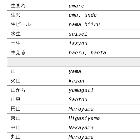
生まれ
umare
生む
umu, unda
生ビール
nama biiru
水生
suisei
一生
issyou
生える
haeru, haeta
山
yama
火山
kazan
山がち
yamagati
山東
Santou
円山
Maruyama
東山
Higasiyama
中山
Nakayama
丸山
Maruyama