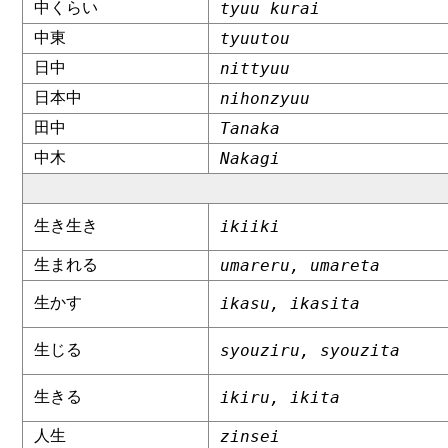
中くらい
tyuu kurai
中東
tyuutou
日中
nittyuu
日本中
nihonzyuu
田中
Tanaka
中木
Nakagi
生き生き
ikiiki
生まれる
umareru, umareta
生かす
ikasu, ikasita
生じる
syouziru, syouzita
生きる
ikiru, ikita
人生
zinsei