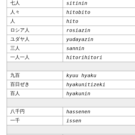
七人
sitinin
人々
hitobito
人
hito
ロシア人
rosiazin
ユダヤ人
yudayazin
三人
sannin
一人一人
hitorihitori
九百
kyuu hyaku
百日ぜき
hyakunitizeki
百人
hyakunin
八千円
hassenen
一千
issen