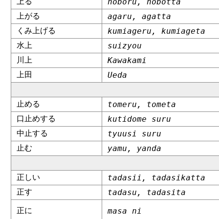
上る
noboru, nobotta
上がる
agaru, agatta
くみ上げる
kumiageru, kumiageta
水上
suizyou
川上
Kawakami
上田
Ueda
止める
tomeru, tometa
口止めする
kutidome suru
中止する
tyuusi suru
止む
yamu, yanda
正しい
tadasii, tadasikatta
正す
tadasu, tadasita
正に
masa ni