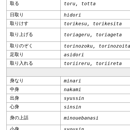
取る
toru, totta
日取り
hidori
取りけす
torikesu, torikesita
取り上げる
toriageru, toriageta
取りのぞく
torinozoku, torinozoit
足取り
asidori
取り入れる
toriireru, toriireta
身なり
minari
中身
nakami
出身
syussin
心身
sinsin
身の上話
minouebanasi
小身
syousin