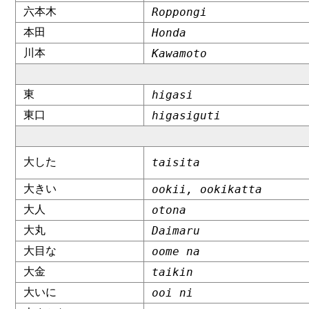
六本木
Roppongi
本田
Honda
川本
Kawamoto
東
higasi
東口
higasiguti
大した
taisita
大きい
ookii, ookikatta
大人
otona
大丸
Daimaru
大目な
oome na
大金
taikin
大いに
ooi ni